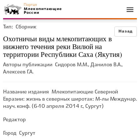
Портал
Млекопитающие
Togg
России
navi
Тип:
Сборник
Назад
Охотничьи виды млекопитающих в
нижнего течения реки Вилюй на
территории Республики Саха (Якутия)
Авторы публикации
Сидоров М.М., Данилов В.А.,
Алексеев Г.А.
Название издания
Млекопитающие Северной
Евразии: жизнь в северных широтах: М-лы Междунар.
науч. конф. (6-10 апреля 2014 г., Сургут)
Редактор
Город
Сургут