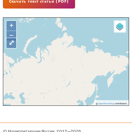
Скачать текст статьи (PDF)
+
−
⤢
©
OpenStreetMap
contributors.
© Млекопитающие России, 2017—2026