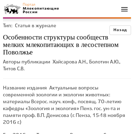
Портал
Млекопитающие
Togg
России
navi
Тип:
Статья в журнале
Назад
Особенности структуры сообществ
мелких млекопитающих в лесостепном
Поволжье
Авторы публикации
Хайсарова А.Н., Болотин А.Ю.,
Титов С.В.
Название издания
Актуальные вопросы
современной зоологии и экологии животных:
материалы Всерос. науч. конф., посвящ. 70-летию
кафедры «Зоология и экология» Пенз. гос. ун-та и
памяти проф. В.П. Денисова (г. Пенза, 15-18 ноября
2016 г.)