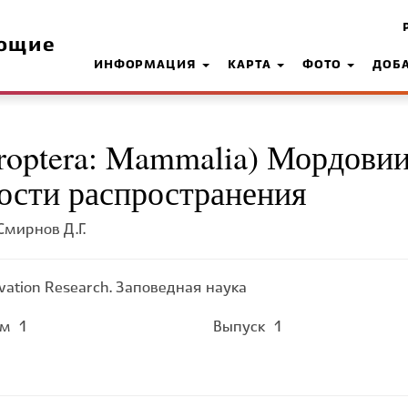
ющие
ИНФОРМАЦИЯ
КАРТА
ФОТО
ДОБ
roptera: Mammalia) Мордовии
ности распространения
 Смирнов Д.Г.
vation Research. Заповедная наука
ом
1
Выпуск
1