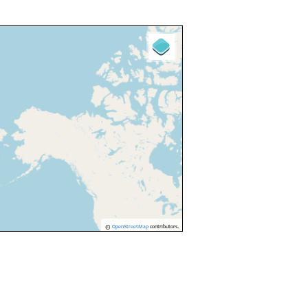
©
OpenStreetMap
contributors.