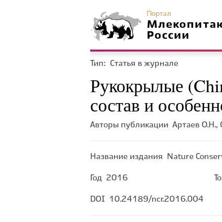
Портал
Млекопита
России
Тип:
Статья в журнале
Рукокрылые (Chi
состав и особен
Авторы публикации
Артаев О.Н.,
Название издания
Nature Conser
Год
2016
Т
DOI
10.24189/ncr.2016.004