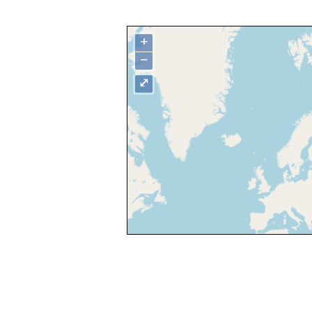
+
−
⤢