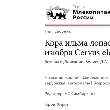
Портал
Млекопита
России
Тип:
Сборник
Кора ильма лопас
изюбря Cervus el
Авторы публикации
Беляев Д.А.,
Название издания
Современные 
зарубежья: материалы I Всерос
Редактор
Е.С. Симбирских
Город
Киров