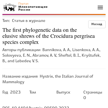
Портал
Млекопитающие
Togg
России
navi
Тип:
Статья в журнале
Назад
The first phylogenetic data on the
elusive shrews of the Crocidura pergrisea
species complex
Авторы публикации
Bannikova, A. A., Lisenkova, A. A.,
Solovyeva, E. N., Abramov, A. V., Sheftel, B. I., Kryštufek,
B., and Lebedev, V. S.
Название издания
Hystrix, the Italian Journal of
Mammalogy
Год
2023
Том
Выпуск
Страницы
0