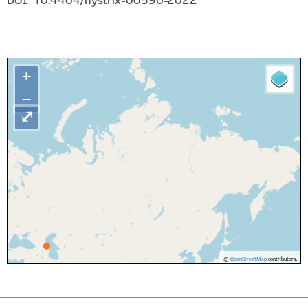
DOI
10.4404/hystrix-00590-2022
+
−
⤢
©
OpenStreetMap
contributors.