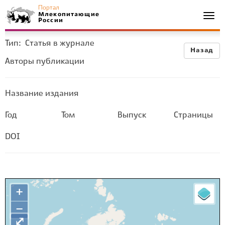
Портал
Млекопитающие
Togg
России
navi
Тип:
Статья в журнале
Назад
Авторы публикации
Название издания
Год
Том
Выпуск
Страницы
DOI
+
−
⤢