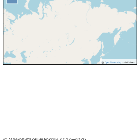
©
OpenStreetMap
contributors.
© Млекопитающие России, 2017—2026