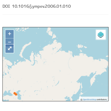
DOI
10.1016/j.ympev.2006.01.010
+
−
⤢
©
OpenStreetMap
contributors.