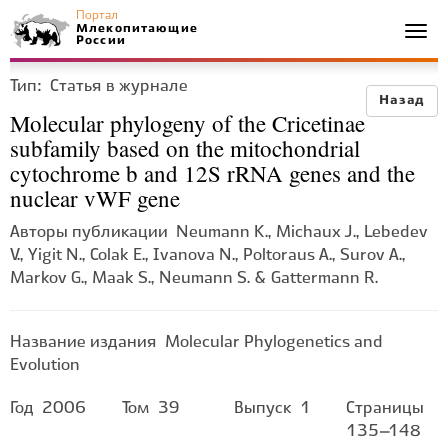
Портал
Млекопитающие
Togg
России
navi
Тип:
Статья в журнале
Назад
Molecular phylogeny of the Cricetinae
subfamily based on the mitochondrial
cytochrome b and 12S rRNA genes and the
nuclear vWF gene
Авторы публикации
Neumann K., Michaux J., Lebedev
V., Yigit N., Colak E., Ivanova N., Poltoraus A., Surov A.,
Markov G., Maak S., Neumann S. & Gattermann R.
Название издания
Molecular Phylogenetics and
Evolution
Год
2006
Том
39
Выпуск
1
Страницы
135–148