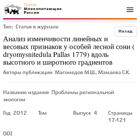
Портал
Млекопитающие
Togg
России
navi
Тип:
Статья в журнале
Назад
Анализ изменчивости линейных и
весовых признаков у особей лесной сони (
dryomysnitedula Pallas 1779) вдоль
высотного и широтного градиентов
Авторы публикации
Магомедов М.Ш., Мамаева С.К.
Название издания
Проблемы региональной
экологии
Год
2012
Том
Выпуск
4
Страницы
17-121
DOI