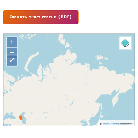
Скачать текст статьи (PDF)
+
−
⤢
©
OpenStreetMap
contributors.