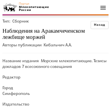
Портал
Млекопитающие
Togg
России
navi
Тип:
Сборник
Назад
Наблюдения на Аракамчеченском
лежбище моржей
Авторы публикации
Кибальчич А.А.
Название издания
Морские млекопитающие. Тезисы
докладов 7 всесоюзного совещания
Редактор
Город
Симферополь
Издательство