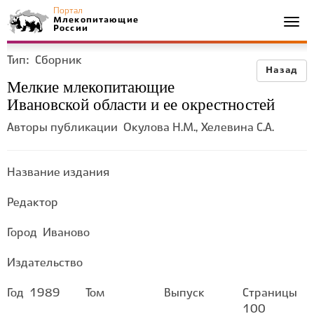
Портал
Млекопитающие
Togg
России
navi
Тип:
Сборник
Назад
Мелкие млекопитающие
Ивановской области и ее окрестностей
Авторы публикации
Окулова Н.М., Хелевина С.А.
Название издания
Редактор
Город
Иваново
Издательство
Год
1989
Том
Выпуск
Страницы
100