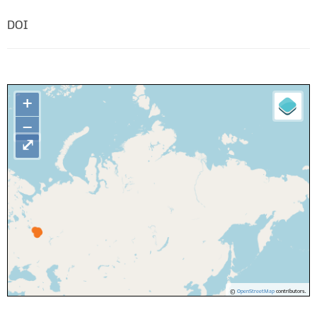
DOI
+
−
⤢
©
OpenStreetMap
contributors.