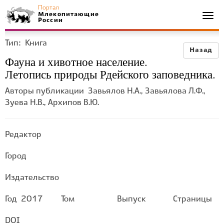
Портал
Млекопитающие
Togg
России
navi
Тип:
Книга
Назад
Фауна и хивотное население.
Летопись природы Рдейского заповедника.
Авторы публикации
Завьялов Н.А., Завьялова Л.Ф.,
Зуева Н.В., Архипов В.Ю.
Редактор
Город
Издательство
Год
2017
Том
Выпуск
Страницы
DOI