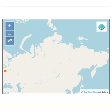
+
−
⤢
©
OpenStreetMap
contributors.