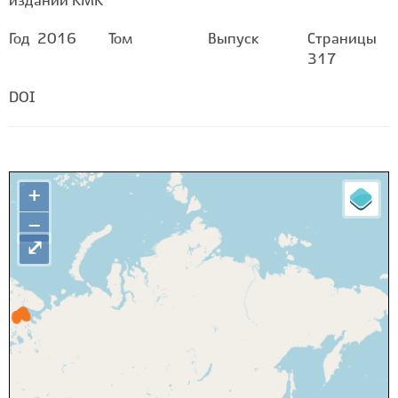
изданий КМК
Год
2016
Том
Выпуск
Страницы
317
DOI
+
−
⤢