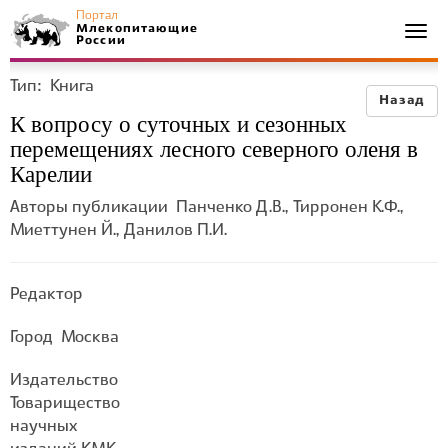
Портал
Млекопитающие
Togg
России
navi
Тип:
Книга
Назад
К вопросу о суточных и сезонных
перемещениях лесного северного оленя в
Карелии
Авторы публикации
Панченко Д.В., Тирронен К.Ф.,
Миеттунен Й., Данилов П.И.
Редактор
Город
Москва
Издательство
Товарищество
научных