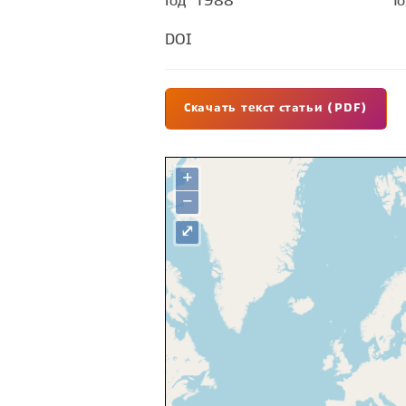
Год
1988
Т
DOI
Скачать текст статьи (PDF)
+
−
⤢