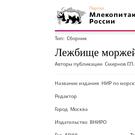
Портал
Млекопита
России
Тип:
Сборник
Лежбище моржей 
Авторы публикации
Смирнов Г.П.
Название издания
НИР по морск
Редактор
Город
Москва
Издательство
ВНИРО