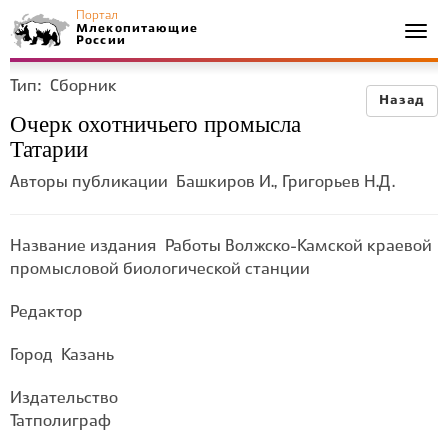
Портал
Млекопитающие
Togg
России
navi
Тип:
Сборник
Назад
Очерк охотничьего промысла
Татарии
Авторы публикации
Башкиров И., Григорьев Н.Д.
Название издания
Работы Волжско-Камской краевой
промысловой биологической станции
Редактор
Город
Казань
Издательство
Татполиграф