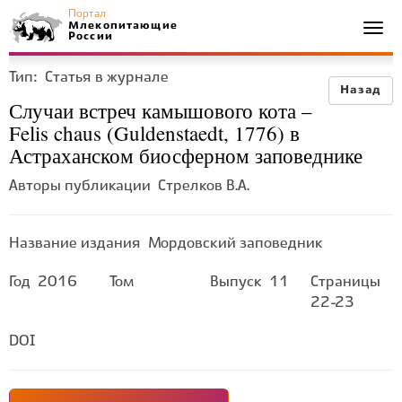
Портал
Млекопитающие
Togg
России
navi
Тип:
Статья в журнале
Назад
Случаи встреч камышового кота –
Felis chaus (Guldenstaedt, 1776) в
Астраханском биосферном заповеднике
Авторы публикации
Стрелков В.А.
Название издания
Мордовский заповедник
Год
2016
Том
Выпуск
11
Страницы
22-23
DOI