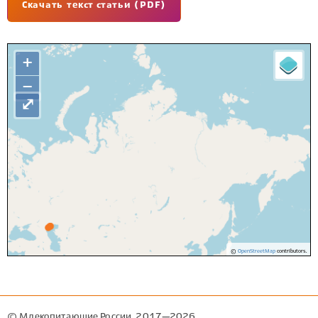
Скачать текст статьи (PDF)
+
−
⤢
©
OpenStreetMap
contributors.
© Млекопитающие России, 2017—2026