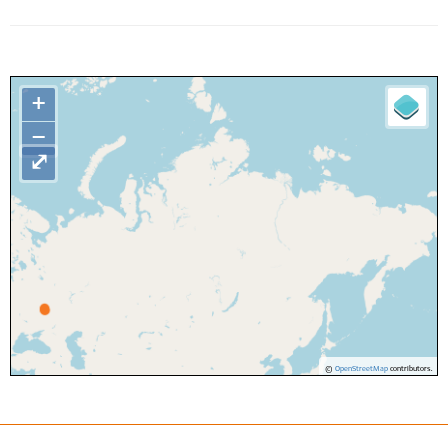
+
−
⤢
©
OpenStreetMap
contributors.