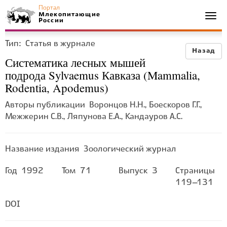
Портал
Млекопитающие
Togg
России
navi
Тип:
Статья в журнале
Назад
Систематика лесных мышей
подрода Sylvaemus Кавказа (Mammalia,
Rodentia, Apodemus)
Авторы публикации
Воронцов Н.Н., Боескоров Г.Г.,
Межжерин С.В., Ляпунова Е.А., Кандауров А.С.
Название издания
Зоологический журнал
Год
1992
Том
71
Выпуск
3
Страницы
119–131
DOI