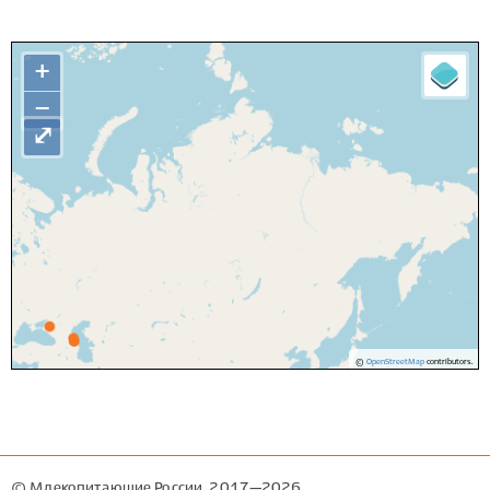
+
−
⤢
©
OpenStreetMap
contributors.
© Млекопитающие России, 2017—2026