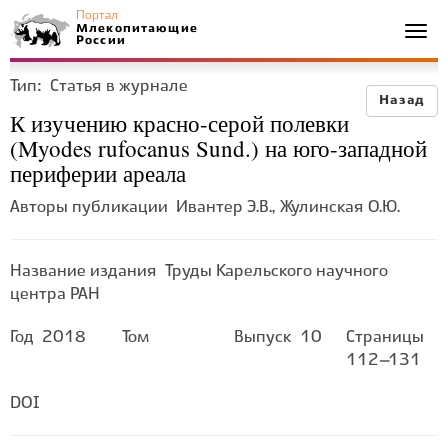
Портал
Млекопитающие
Togg
России
navi
Тип:
Статья в журнале
Назад
К изучению красно-серой полевки
(Myodes rufocanus Sund.) на юго-западной
периферии ареала
Авторы публикации
Ивантер Э.В., Жулинская О.Ю.
Название издания
Труды Карельского научного
центра РАН
Год
2018
Том
Выпуск
10
Страницы
112–131
DOI