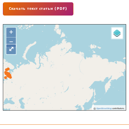
Скачать текст статьи (PDF)
+
−
⤢
©
OpenStreetMap
contributors.