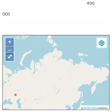
496
DOI
+
−
⤢
©
OpenStreetMap
contributors.