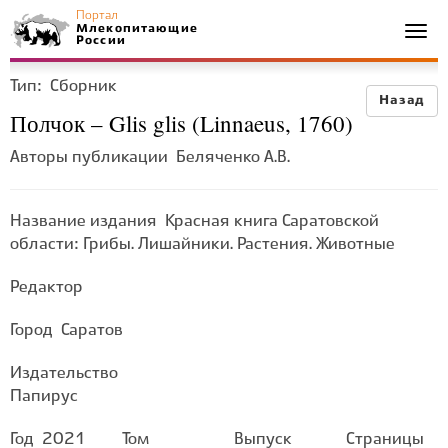
Портал
Млекопитающие
Togg
России
navi
Тип:
Сборник
Назад
Полчок – Glis glis (Linnaeus, 1760)
Авторы публикации
Беляченко А.В.
Название издания
Красная книга Саратовской
области: Грибы. Лишайники. Растения. Животные
Редактор
Город
Саратов
Издательство
Папирус
Год
2021
Том
Выпуск
Страницы