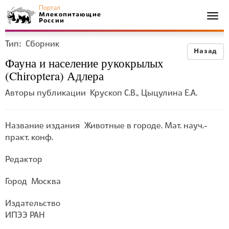
Портал
Млекопитающие
Togg
России
navi
Тип:
Сборник
Назад
Фауна и население рукокрылых
(Chiroptera) Адлера
Авторы публикации
Крускоп С.В., Цыцулина Е.А.
Название издания
Животные в городе. Мат. науч.-
практ. конф.
Редактор
Город
Москва
Издательство
ИПЭЭ РАН