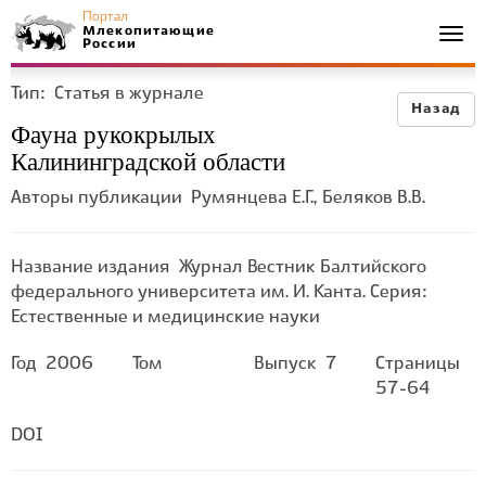
Портал
Млекопитающие
Togg
России
navi
Тип:
Статья в журнале
Назад
Фауна рукокрылых
Калининградской области
Авторы публикации
Румянцева Е.Г., Беляков В.В.
Название издания
Журнал Вестник Балтийского
федерального университета им. И. Канта. Серия:
Естественные и медицинские науки
Год
2006
Том
Выпуск
7
Страницы
57-64
DOI