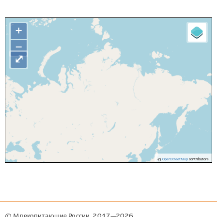
+
−
⤢
©
OpenStreetMap
contributors.
© Млекопитающие России, 2017—2026