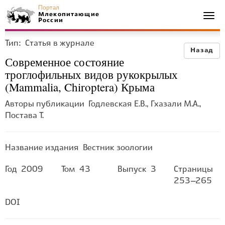
Портал
Млекопитающие
Togg
России
navi
Тип:
Статья в журнале
Назад
Современное состояние
троглофильных видов рукокрылых
(Mammalia, Chiroptera) Крыма
Авторы публикации
Годлевская Е.В., Гхазали М.А.,
Постава Т.
Название издания
Вестник зоологии
Год
2009
Том
43
Выпуск
3
Страницы
253–265
DOI