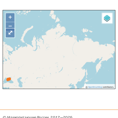
+
−
⤢
©
OpenStreetMap
contributors.
© Млекопитающие России, 2017—2026