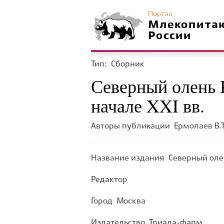
Портал
Млекопита
России
Тип:
Сборник
Северный олень 
начале XXI вв.
Авторы публикации
Ермолаев В.Т.
Название издания
Северный олень
Редактор
Город
Москва
Издательство
Триада-фарм