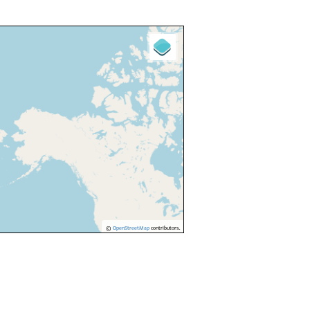
©
OpenStreetMap
contributors.