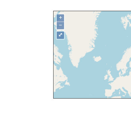
+
−
⤢