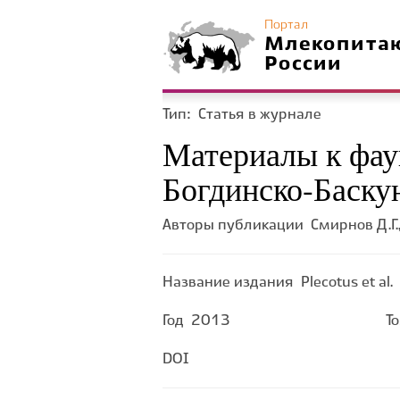
Портал
Млекопита
России
Тип:
Статья в журнале
Материалы к фау
Богдинско-Баскун
Авторы публикации
Смирнов Д.Г.,
Название издания
Plecotus et al.
Год
2013
Т
DOI