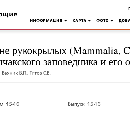
ющие
ИНФОРМАЦИЯ
КАРТА
ФОТО
ДОБ
не рукокрылых (Mammalia, Ch
чакского заповедника и его 
 Вехник В.П., Титов С.В.
ом
15-16
Выпуск
15-16