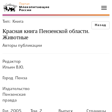
Портал
Млекопитающие
Togg
России
navi
Тип:
Книга
Назад
Красная книга Пензенской области.
Животные
Авторы публикации
Редактор
Ильин В.Ю.
Город
Пенза
Издательство
Пензенская
правда
Год
2005
Том
2
Выпуск
Страницы