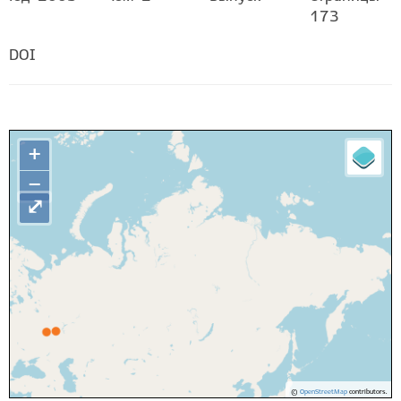
173
DOI
+
−
⤢
©
OpenStreetMap
contributors.