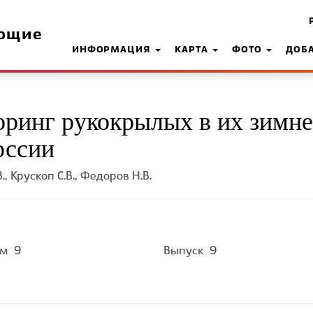
ющие
ИНФОРМАЦИЯ
КАРТА
ФОТО
ДОБ
ринг рукокрылых в их зимн
оссии
., Крускоп С.В., Федоров Н.В.
ом
9
Выпуск
9