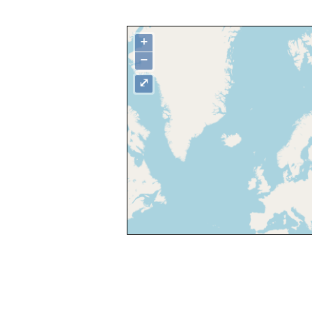
+
−
⤢