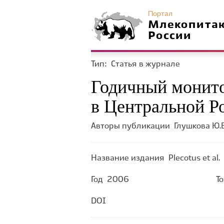
Портал
Млекопита
России
Тип:
Статья в журнале
Годичный монито
в Центральной Р
Авторы публикации
Глушкова Ю.В
Название издания
Plecotus et al.
Год
2006
Т
DOI