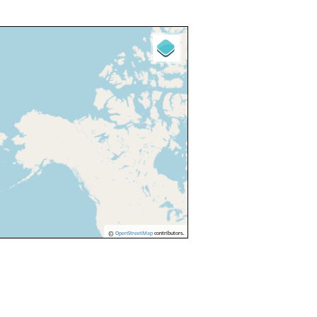
©
OpenStreetMap
contributors.