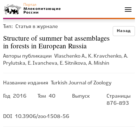
Портал
Млекопитающие
Togg
России
navi
Тип:
Статья в журнале
Назад
Structure of summer bat assemblages
in forests in European Russia
Авторы публикации
Vlaschenko A., K. Kravchenko, A.
Prylutska, E. Ivancheva, E. Sitnikova, A. Mishin
Название издания
Turkish Journal of Zoology
Год
2016
Том
40
Выпуск
Страницы
876-893
DOI
10.3906/zoo-1508-56