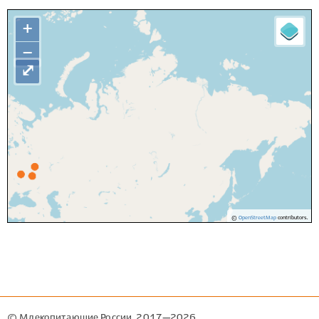
+
−
⤢
©
OpenStreetMap
contributors.
© Млекопитающие России, 2017—2026