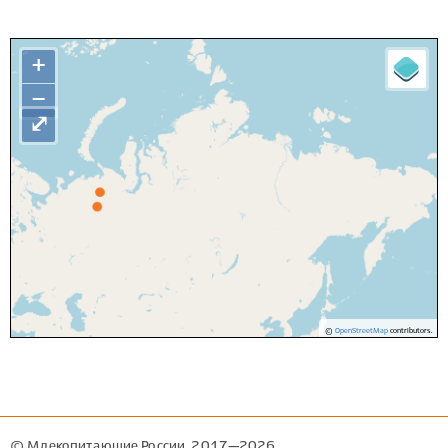
+
−
⤢
©
OpenStreetMap
contributors.
© Млекопитающие России, 2017—2026