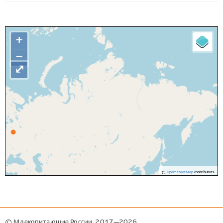
+
−
⤢
©
OpenStreetMap
contributors.
© Млекопитающие России, 2017—2026