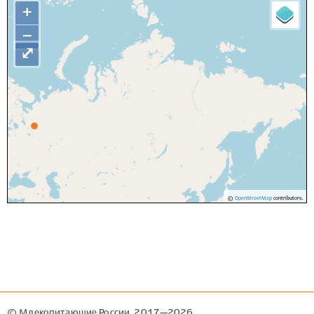
+
−
⤢
©
OpenStreetMap
contributors.
© Млекопитающие России, 2017—2026