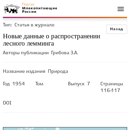
Портал
Млекопитающие
Togg
России
navi
Тип:
Статья в журнале
Назад
Новые данные о распространении
лесного лемминга
Авторы публикации
Грибова З.А.
Название издания
Природа
Год
1954
Том
Выпуск
7
Страницы
116-117
DOI