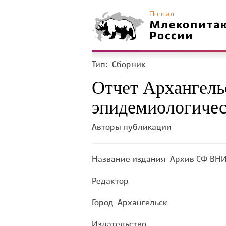
Портал
Млекопита
России
Тип:
Сборник
Отчет Архангель
эпидемиологическ
Авторы публикации
Название издания
Архив СФ ВН
Редактор
Город
Архангельск
Издательство