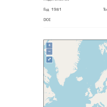
Год
1981
Т
DOI
+
−
⤢