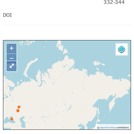
332-344
DOI
+
−
⤢
©
OpenStreetMap
contributors.