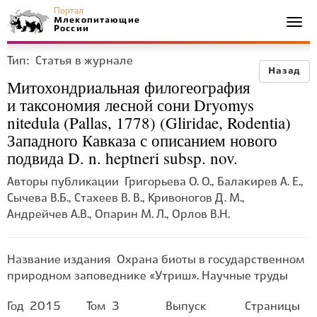
Портал
Млекопитающие
Togg
России
navi
Тип:
Статья в журнале
Назад
Митохондриальная филогеография
и таксономия лесной сони Dryomys
nitedula (Pallas, 1778) (Gliridae, Rodentia)
Западного Кавказа с описанием нового
подвида D. n. heptneri subsp. nov.
Авторы публикации
Григорьева О. О., Балакирев А. Е.,
Сычева В.Б., Стахеев В. В., Кривоногов Д. М.,
Андрейчев А.В., Опарин М. Л., Орлов В.Н.
Название издания
Охрана биоты в государственном
природном заповеднике «Утриш». Научные труды
Год
2015
Том
3
Выпуск
Страницы