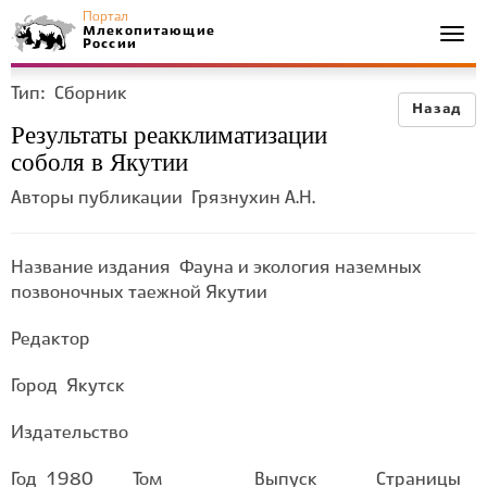
Портал
Млекопитающие
Togg
России
navi
Тип:
Сборник
Назад
Результаты реакклиматизации
соболя в Якутии
Авторы публикации
Грязнухин А.Н.
Название издания
Фауна и экология наземных
позвоночных таежной Якутии
Редактор
Город
Якутск
Издательство
Год
1980
Том
Выпуск
Страницы