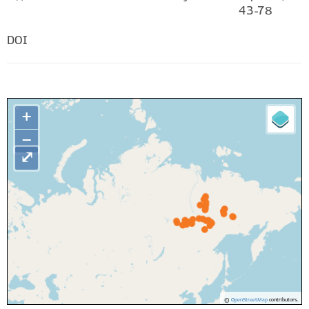
43-78
DOI
+
−
⤢
©
OpenStreetMap
contributors.