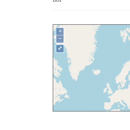
DOI
+
−
⤢