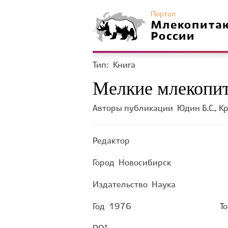
Портал
Млекопита
России
Тип:
Книга
Мелкие млекопит
Авторы публикации
Юдин Б.С., Кр
Редактор
Город
Новосибирск
Издательство
Наука
Год
1976
Т