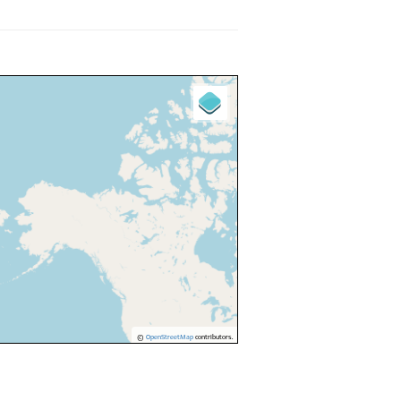
©
OpenStreetMap
contributors.