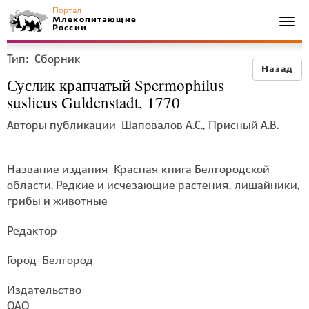
Портал
Млекопитающие
Togg
России
navi
Тип:
Сборник
Назад
Суслик крапчатый Spermophilus
suslicus Guldenstadt, 1770
Авторы публикации
Шаповалов А.С., Присный А.В.
Название издания
Красная книга Белгородской
области. Редкие и исчезающие растения, лишайники,
грибы и животные
Редактор
Город
Белгород
Издательство
ОАО