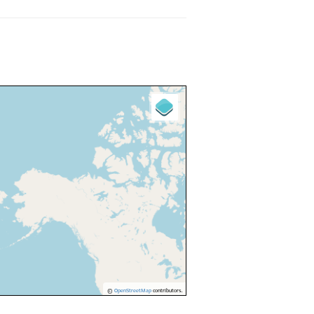
©
OpenStreetMap
contributors.