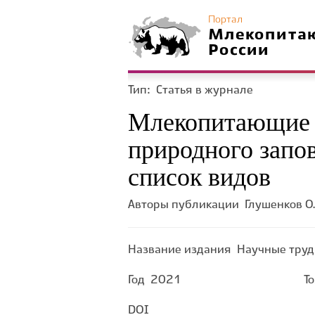
Портал
Млекопита
России
Тип:
Статья в журнале
Млекопитающие (
природного запо
список видов
Авторы публикации
Глушенков О.
Название издания
Научные труд
Год
2021
Т
DOI