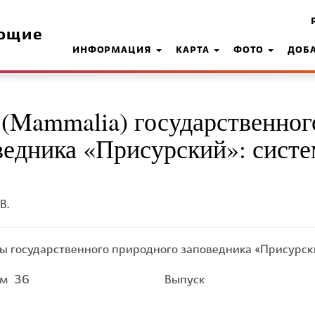
ющие
ИНФОРМАЦИЯ
КАРТА
ФОТО
ДОБ
Mammalia) государственног
ведника «Присурский»: сист
В.
ы государственного природного заповедника «Присурск
ом
36
Выпуск