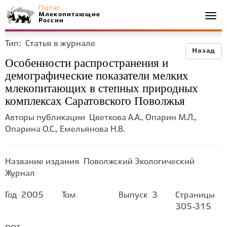
Портал
Млекопитающие
Togg
России
navi
Тип:
Статья в журнале
Назад
Особенности распространения и
демографические показатели мелких
млекопитающих в степных природных
комплексах Саратовского Поволжья
Авторы публикации
Цветкова А.А., Опарин М.Л.,
Опарина О.С., Емельянова Н.В.
Название издания
Поволжский Экологический
Журнал
Год
2005
Том
Выпуск
3
Страницы
305-315