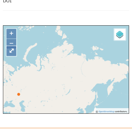
DOI
+
−
⤢
©
OpenStreetMap
contributors.