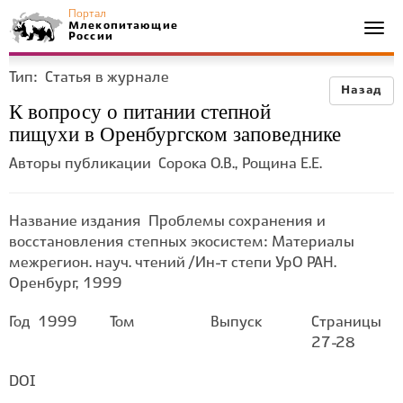
Портал
Млекопитающие
Togg
России
navi
Тип:
Статья в журнале
Назад
К вопросу о питании степной
пищухи в Оренбургском заповеднике
Авторы публикации
Сорока О.В., Рощина Е.Е.
Название издания
Проблемы сохранения и
восстановления степных экосистем: Материалы
межрегион. науч. чтений / Ин-т степи УрО РАН.
Оренбург, 1999
Год
1999
Том
Выпуск
Страницы
27-28
DOI