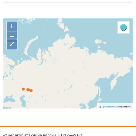
+
−
⤢
©
OpenStreetMap
contributors.
© Млекопитающие России, 2017—2026