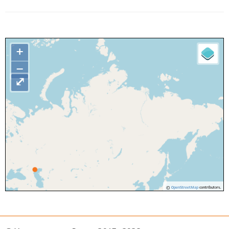
+
−
⤢
©
OpenStreetMap
contributors.