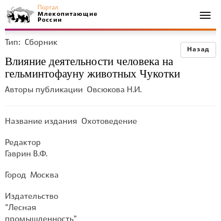
Портал
Млекопитающие
Togg
России
navi
Тип:
Сборник
Назад
Влияние деятельности человека на
гельминтофауну животных Чукотки
Авторы публикации
Овсюкова Н.И.
Название издания
Охотоведение
Редактор
Гаврин В.Ф.
Город
Москва
Издательство
"Лесная
промышленность"