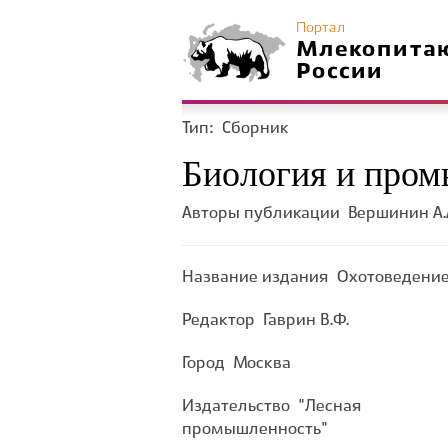
Портал
Млекопита
России
Тип:
Сборник
Биология и пром
Авторы публикации
Вершинин А.А
Название издания
Охотоведени
Редактор
Гаврин В.Ф.
Город
Москва
Издательство
"Лесная
промышленность"