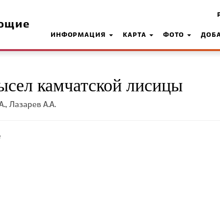
ющие
ИНФОРМАЦИЯ
КАРТА
ФОТО
ДОБ
ысел камчатской лисицы
., Лазарев А.А.
е