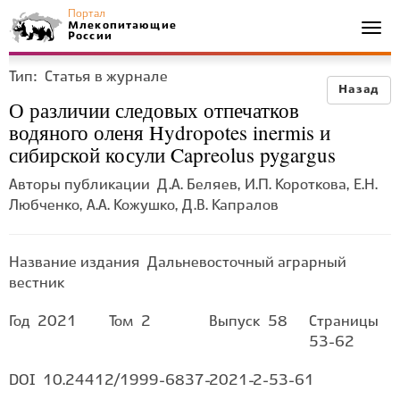
Портал
Млекопитающие
Togg
России
navi
Тип:
Статья в журнале
Назад
О различии следовых отпечатков
водяного оленя Hydropotes inermis и
сибирской косули Capreolus pygargus
Авторы публикации
Д.А. Беляев, И.П. Короткова, Е.Н.
Любченко, А.А. Кожушко, Д.В. Капралов
Название издания
Дальневосточный аграрный
вестник
Год
2021
Том
2
Выпуск
58
Страницы
53-62
DOI
10.24412/1999-6837-2021-2-53-61