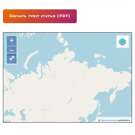
Скачать текст статьи (PDF)
+
−
⤢
©
OpenStreetMap
contributors.