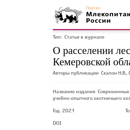
Портал
Млекопита
России
Тип:
Статья в журнале
О расселении лес
Кемеровской обла
Авторы публикации
Скалон Н.В., 
Название издания
Современные 
учебно-опытного охотничьего хоз
Год
2021
Т
DOI