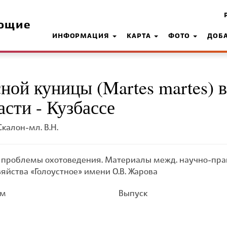
ющие
ИНФОРМАЦИЯ
КАРТА
ФОТО
ДОБ
ной куницы (Martes martes) в
сти - Кузбассе
Скалон-мл. В.Н.
проблемы охотоведения. Материалы межд. научно-практ
яйства «Голоустное» имени О.В. Жарова
ом
Выпуск