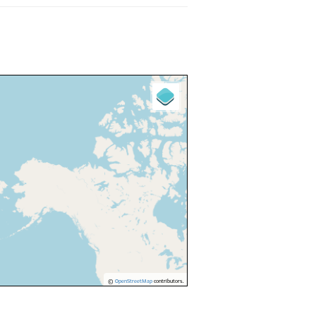
©
OpenStreetMap
contributors.