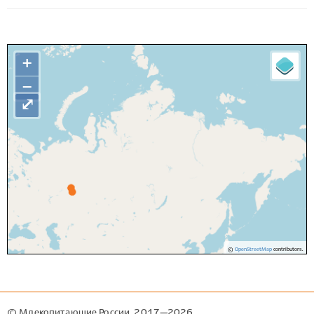
+
−
⤢
©
OpenStreetMap
contributors.
© Млекопитающие России, 2017—2026