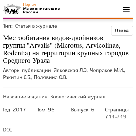
Портал
Млекопитающие
Togg
России
navi
Тип:
Статья в журнале
Назад
Местообитания видов-двойников
группы "Arvalis" (Microtus, Arvicolinae,
Rodentia) на территории крупных городов
Среднего Урала
Авторы публикации
Ялковская Л.Э., Чепраков М.И.,
Ракитин С.Б., Полявина О.В.
Название издания
Зоологический журнал
Год
2017
Том
96
Выпуск
6
Страницы
711-719
DOI