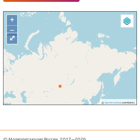
+
−
⤢
©
OpenStreetMap
contributors.
© Млекопитающие России, 2017—2026