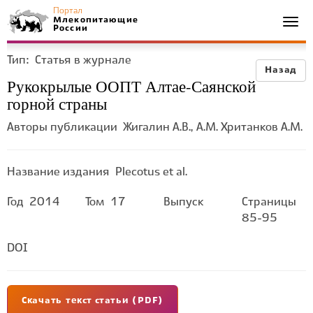
Портал
Млекопитающие
Togg
России
navi
Тип:
Статья в журнале
Назад
Рукокрылые ООПТ Алтае-Саянской
горной страны
Авторы публикации
Жигалин А.В., А.М. Хританков А.М.
Название издания
Plecotus et al.
Год
2014
Том
17
Выпуск
Страницы
85-95
DOI
Скачать текст статьи (PDF)