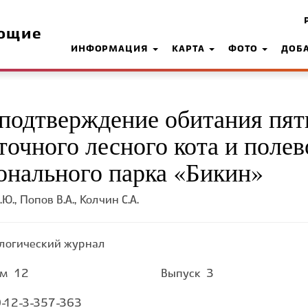
ющие
ИНФОРМАЦИЯ
КАРТА
ФОТО
ДОБ
подтверждение обитания пят
точного лесного кота и поле
онального парка «Бикин»
Ю., Попов В.А., Колчин С.А.
логический журнал
ом
12
Выпуск
3
-12-3-357-363