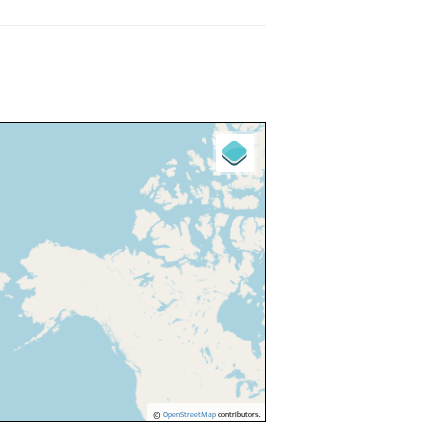
©
OpenStreetMap
contributors.