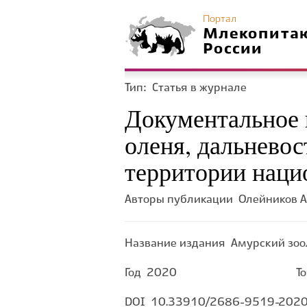
Портал
Млекопита
России
Тип:
Статья в журнале
Документальное 
оленя, дальневос
территории наци
Авторы публикации
Олейников А.
Название издания
Амурский зоо
Год
2020
Т
DOI
10.33910/2686-9519-2020