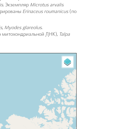
is
. Экземпляр
Microtus arvalis
стрированы
Erinaceus roumanicus
(по
is,
Myodes
glareolus
.
о митохондриальной ДНК),
Talpa