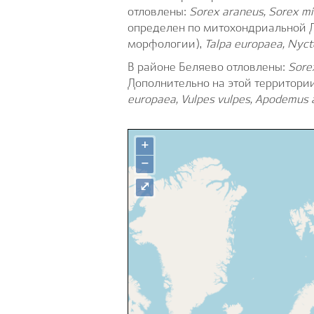
отловлены:
Sorex
araneus,
Sorex
mi
определен по митохондриальной Д
морфологии),
Talpa europaea, Nyct
В районе Беляево отловлены:
Sor
Дополнительно на этой территор
europaea, Vulpes vulpes, Apodemus 
+
−
⤢