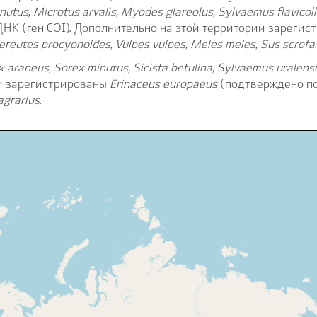
nutus, Microtus arvalis,
Myodes
glareolus,
Sylvaemus
flavicoll
НК (ген COI). Дополнительно на этой территории зареги
ereutes procyonoides, Vulpes vulpes, Meles meles, Sus scrofa
.
ex
araneus,
Sorex
minutus,
Sicista
betulina,
Sylvaemus
uralens
ии зарегистрированы
Erinaceus
europaeus
(подтверждено п
agrarius
.