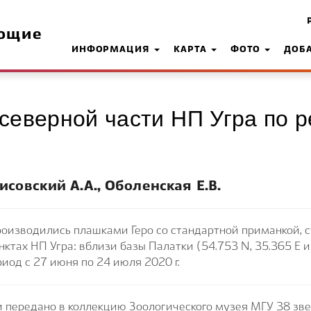
ющие
ИНФОРМАЦИЯ
КАРТА
ФОТО
ДОБ
еверной части НП Угра по р
исовский А.А., Оболенская Е.В.
оизводились плашками Геро со стандартной приманкой, 
тах НП Угра: вблизи базы Палатки (54.753 N, 35.365 E и 
риод с 27 июня по 24 июля 2020 г.
и передано в коллекцию Зоологического музея МГУ 38 зве