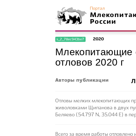
Портал
Млекопита
России
2020
s_2_78ec943be7
Млекопитающие с
отловов 2020 г
Авторы публикации
Л
Отловы мелких млекопитающих пр
живоловками Щипанова в двух пунк
Беляево (54.797 N, 35.044 E) в пе
Всего за время работы отловлено 