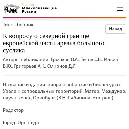
Портал
Млекопитающие
Togg
России
navi
Тип:
Сборник
Назад
К вопросу о северной границе
европейской части ареала большого
суслика
Авторы публикации
Ермаков О.А., Титов С.В., Ильин
В.Ю., Григорьев А.К., Смирнов Д.Г.
Название издания
Биоразнообразие и биоресурсы
Урала и сопредельных территорий. Матер. Междунар.
научн. конф., Оренбург. (З.Н. Рябинина, отв. ред.)
Редактор
Город
Оренбург