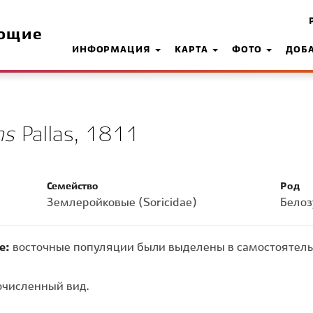
ющие
ИНФОРМАЦИЯ
КАРТА
ФОТО
ДОБ
ns
Pallas, 1811
Семейство
Род
Землеройковые (Soricidae)
Белоз
е:
восточные популяции были выделены в самостоятельн
численный вид.